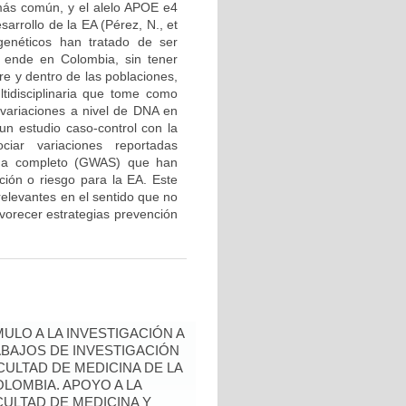
más común, y el alelo APOE e4
sarrollo de la EA (Pérez, N., et
enéticos han tratado de ser
 ende en Colombia, sin tener
re y dentro de las poblaciones,
tidisciplinaria que tome como
variaciones a nivel de DNA en
un estudio caso-control con la
ciar variaciones reportadas
noma completo (GWAS) que han
ción o riesgo para la EA. Este
relevantes en el sentido que no
avorecer estrategias prevención
ULO A LA INVESTIGACIÓN A
BAJOS DE INVESTIGACIÓN
ULTAD DE MEDICINA DE LA
LOMBIA. APOYO A LA
CULTAD DE MEDICINA Y