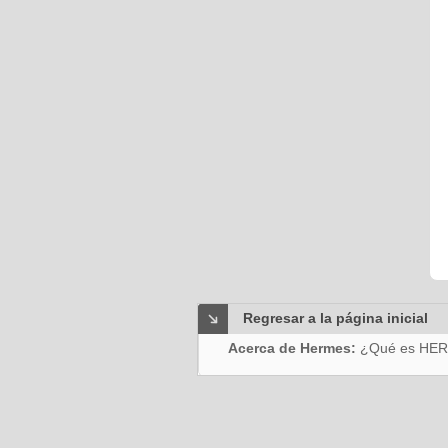
Regresar a la página inicial
Acerca de Hermes:
¿Qué es HE