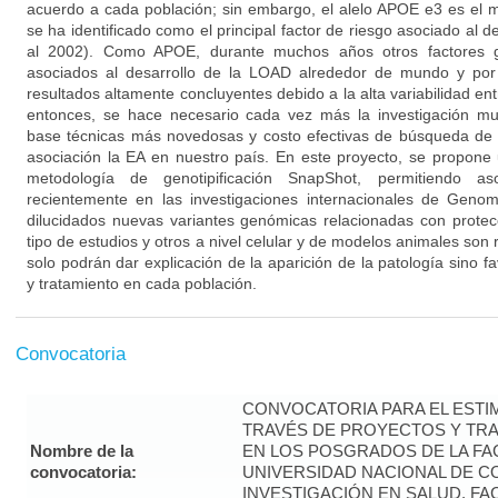
acuerdo a cada población; sin embargo, el alelo APOE e3 es el 
se ha identificado como el principal factor de riesgo asociado al de
al 2002). Como APOE, durante muchos años otros factores g
asociados al desarrollo de la LOAD alrededor de mundo y por
resultados altamente concluyentes debido a la alta variabilidad ent
entonces, se hace necesario cada vez más la investigación mul
base técnicas más novedosas y costo efectivas de búsqueda de 
asociación la EA en nuestro país. En este proyecto, se propone 
metodología de genotipificación SnapShot, permitiendo aso
recientemente en las investigaciones internacionales de Ge
dilucidados nuevas variantes genómicas relacionadas con protec
tipo de estudios y otros a nivel celular y de modelos animales son 
solo podrán dar explicación de la aparición de la patología sino f
y tratamiento en cada población.
Convocatoria
CONVOCATORIA PARA EL ESTIM
TRAVÉS DE PROYECTOS Y TRA
Nombre de la
EN LOS POSGRADOS DE LA FAC
convocatoria:
UNIVERSIDAD NACIONAL DE CO
INVESTIGACIÓN EN SALUD. FA