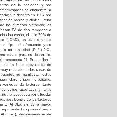
le dentro de las poblaciones
ectos de la sociedad y por
 enfermedades se encuentra la
ncia; fue descrita en 1907 por
igación básica y clínica (Peña
 de los primeros síntomas; los
ideran EA de tipo temprano o
dos los casos; el otro 70% de
ico (LOAD), en este caso los
 el tipo más frecuente y su
 la tercera edad (Peña J.C.,
es claves para su desarrollo,
el cromosoma 21; Presenilina 1
romosoma 1. La prevalencia de
 muy reducido de los casos de
pacientes no manifiestan estas
gún claro origen hereditario,
variedad de factores, tanto
do genes asociados a fallas
tinúa la búsqueda por dilucidar
aciones. Dentro de los factores
ína E (APOE); siendo la mayor
 importante. Los polimorfismos
APOEe4), distribuyéndose de