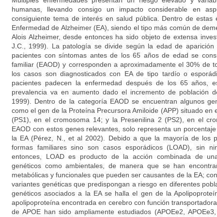
Múltiples enfermedades presentan un riesgo elevado y variab
humanas, llevando consigo un impacto considerable en asp
consiguiente tema de interés en salud pública. Dentro de estas
Enfermedad de Alzheimer (EA), siendo el tipo más común de deme
Alois Alzheimer, desde entonces ha sido objeto de extensa invest
J.C., 1999). La patología se divide según la edad de aparición
pacientes con síntomas antes de los 65 años de edad se cons
familiar (EAOD) y corresponden a aproximadamente el 30% de to
los casos son diagnosticados con EA de tipo tardío o esporád
pacientes padecen la enfermedad después de los 65 años, es
prevalencia va en aumento dado el incremento de población de
1999). Dentro de la categoría EAOD se encuentran algunos gen
como el gen de la Proteína Precursora Amiloide (APP) situado en 
(PS1), en el cromosoma 14; y la Presenilina 2 (PS2), en el c
EAOD con estos genes relevantes, solo representa un porcentaje
la EA (Pérez, N., et al 2002). Debido a que la mayoría de los 
formas familiares sino son casos esporádicos (LOAD), sin nin
entonces, LOAD es producto de la acción combinada de una 
genéticos como ambientales, de manera que se han encontran
metabólicas y funcionales que pueden ser causantes de la EA; con
variantes genéticas que predispongan a riesgo en diferentes pobl
genéticos asociados a la EA se halla el gen de la Apolipoprote
apolipoproteína encontrada en cerebro con función transportadora
de APOE han sido ampliamente estudiados (APOEe2, APOEe3, 