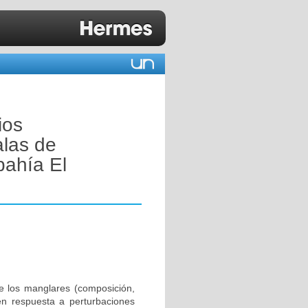
ios
alas de
bahía El
de los manglares (composición,
en respuesta a perturbaciones