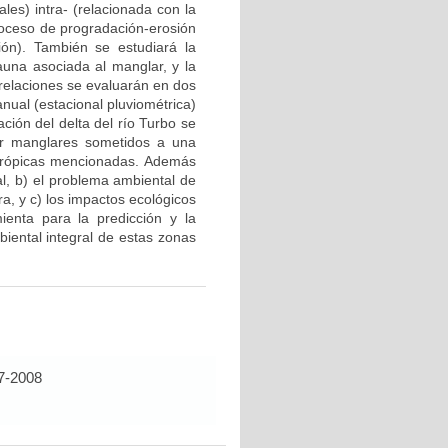
ales) intra- (relacionada con la
roceso de progradación-erosión
ón). También se estudiará la
fauna asociada al manglar, y la
 relaciones se evaluarán en dos
anual (estacional pluviométrica)
ción del delta del río Turbo se
or manglares sometidos a una
ntrópicas mencionadas. Además
ral, b) el problema ambiental de
a, y c) los impactos ecológicos
ienta para la predicción y la
iental integral de estas zonas
-2008