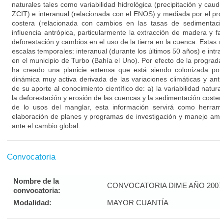
naturales tales como variabilidad hidrológica (precipitación y caud
ZCIT) e interanual (relacionada con el ENOS) y mediada por el p
costera (relacionada con cambios en las tasas de sedimentaci
influencia antrópica, particularmente la extracción de madera y 
deforestación y cambios en el uso de la tierra en la cuenca. Estas
escalas temporales: interanual (durante los últimos 50 años) e intr
en el municipio de Turbo (Bahía el Uno). Por efecto de la prograda
ha creado una planicie extensa que está siendo colonizada p
dinámica muy activa derivada de las variaciones climáticas y a
de su aporte al conocimiento científico de: a) la variabilidad natu
la deforestación y erosión de las cuencas y la sedimentación coster
de lo usos del manglar, esta información servirá como herram
elaboración de planes y programas de investigación y manejo amb
ante el cambio global.
Convocatoria
Nombre de la
CONVOCATORIA DIME AÑO 2007
convocatoria:
Modalidad:
MAYOR CUANTÍA