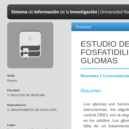
Proyectos
ESTUDIO DE
FOSFATIDIL
GLIOMAS
Resumen
|
Convocatoria
Sede:
Bogotá
Resumen
Facultad:
2- FACULTAD DE MEDICINA
Los gliomas son tumore
Dependencia:
astrocitomas, los olig
2- DEPARTAMENTO DE PATOLOGÍA
central (SNC) son la s
en los adultos. Los gli
Lugar:
falta de un tratamien