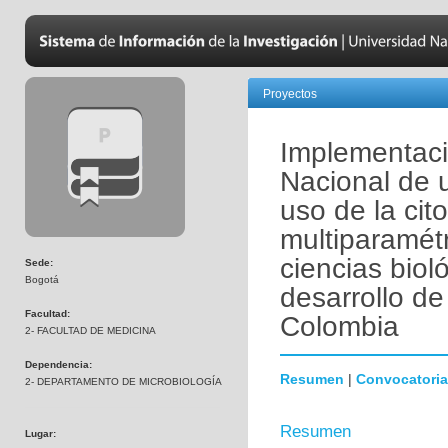
Proyectos
Implementaci
Nacional de 
uso de la cito
multiparamétr
ciencias biol
Sede:
Bogotá
desarrollo de
Facultad:
Colombia
2- FACULTAD DE MEDICINA
Dependencia:
Resumen
|
Convocatoria
2- DEPARTAMENTO DE MICROBIOLOGÍA
Resumen
Lugar: