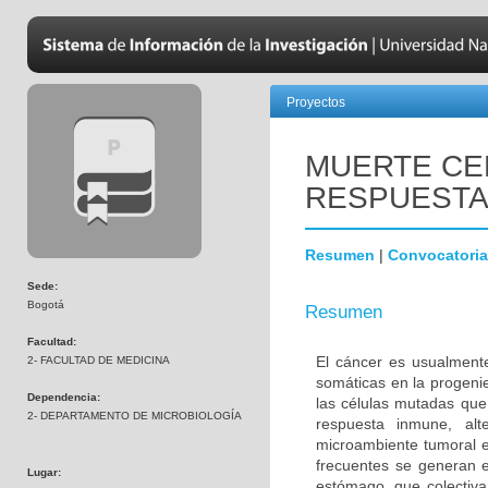
Proyectos
MUERTE CE
RESPUESTA
Resumen
|
Convocatoria
Sede:
Bogotá
Resumen
Facultad:
El cáncer es usualment
2- FACULTAD DE MEDICINA
somáticas en la progenie
Dependencia:
las células mutadas que
2- DEPARTAMENTO DE MICROBIOLOGÍA
respuesta inmune, alte
microambiente tumoral e
frecuentes se generan en
Lugar:
estómago, que colectiv