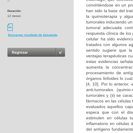
---
convirtiéndose en un pro
han sido la base del tr
Duración:
la quimioterapia y alg
12 meses
tumorales induciendo un 
tumoral adecuada cont
respuesta clínica de lo
Descargar resultado de búsqueda
celular ha sido eviden
tratados con algunos ag
sentido sugiere que la
Regresar
ventajas terapéuticas c
estas evidencias señala
aumenta la concentraci
procesamiento de antíge
órganos linfoides lo cua
[4, 10]. Por lo anterior
anti-tumorales (quimio
tumorales y (ii) se cara
fármacos en las células 
evaluados aquellos cap
espera que con el dise
estimulen en células 
inflamatorio en células
del antígeno fundamenta