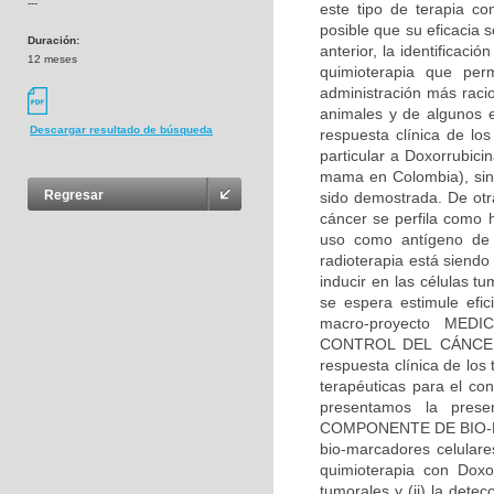
---
este tipo de terapia co
posible que su eficacia s
Duración:
anterior, la identificac
12 meses
quimioterapia que per
administración más racio
animales y de algunos e
Descargar resultado de búsqueda
respuesta clínica de los
particular a Doxorrubici
mama en Colombia), sin
Regresar
sido demostrada. De otra
cáncer se perfila como 
uso como antígeno de c
radioterapia está siend
inducir en las células 
se espera estimule efi
macro-proyecto ME
CONTROL DEL CÁNCER E
respuesta clínica de los
terapéuticas para el co
presentamos la prese
COMPONENTE DE BIO-MAR
bio-marcadores celular
quimioterapia con Doxor
tumorales y (ii) la detec