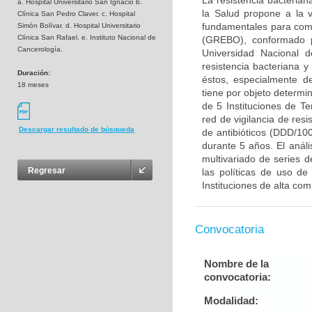
La resistencia bacteria
a. Hospital Universitario San Ignacio b.
la Salud propone a la vi
Clínica San Pedro Claver. c. Hospital
fundamentales para comb
Simón Bolívar. d. Hospital Universitario
Clínica San Rafael. e. Instituto Nacional de
(GREBO), conformado po
Cancerología.
Universidad Nacional d
resistencia bacteriana
Duración:
éstos, especialmente d
18 meses
tiene por objeto determin
de 5 Instituciones de Ter
red de vigilancia de resi
Descargar resultado de búsqueda
de antibióticos (DDD/10
durante 5 años. El anál
multivariado de series d
Regresar
las políticas de uso de
Instituciones de alta comp
Convocatoria
Nombre de la
convocatoria:
Modalidad: