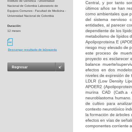
Instituto de Genética - Universidad
Central, y por tanto so
Nacional de Colombia Laboratorio de
últimos años se han rea
Equipos Comunes - Facultad de Medicina -
como ambientales que pue
Universidad Nacional de Colombia
del sistema nervioso 
entidades, al parecer c
Duración:
dependiente de los lípid
12 meses
metabolismo de lípidos d
Apolipoproteina E (APOE
riesgo muy elevado de pa
Descargar resultado de búsqueda
este proceso de muerte
proyecto es esclarecer 
balance muerte/supervi
Regresar
efectos en dos modelos
niveles de expresión de 
LDLR (Low Density Lipo
APOER2 (Apolipoprotein 
murina CAD (Cath.a d
neuroblastoma humano. 
de cultivo para analiz
contexto neurotóxico ind
la formación de árboles 
efectos en vías de señal
componentes corriente a