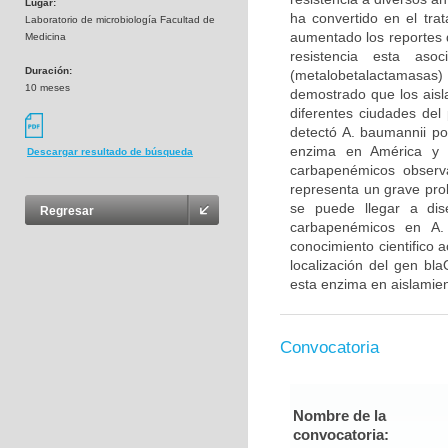
Lugar:
ha convertido en el tra
Laboratorio de microbiología Facultad de
aumentado los reportes 
Medicina
resistencia esta as
Duración:
(metalobetalactamasas
10 meses
demostrado que los aisl
diferentes ciudades de
detectó A. baumannii po
enzima en América y e
Descargar resultado de búsqueda
carbapenémicos observ
representa un grave pr
se puede llegar a dis
Regresar
carbapenémicos en A.
conocimiento cientifico
localización del gen bl
esta enzima en aislamient
Convocatoria
Nombre de la
convocatoria: