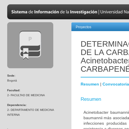
Proyectos
DETERMINA
DE LA CAR
Acinetobact
CARBAPEN
Sede:
Bogotá
Resumen
|
Convocatoria
Facultad:
2- FACULTAD DE MEDICINA
Resumen
Dependencia:
2- DEPARTAMENTO DE MEDICINA
Acinetobacter baumannii
INTERNA
baumannii más asociada 
infecciones producidas
resistencia a diversos a