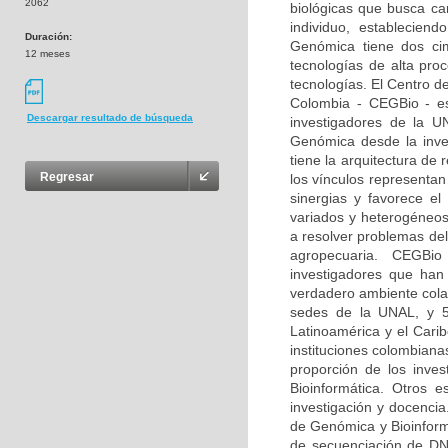
2062
biológicas que busca car
individuo, estableciend
Duración:
Genómica tiene dos ci
12 meses
tecnologías de alta pro
tecnologías. El Centro d
Colombia - CEGBio - es 
Descargar resultado de búsqueda
investigadores de la U
Genómica desde la inves
tiene la arquitectura de
Regresar
los vínculos representan
sinergias y favorece e
variados y heterogéneos
a resolver problemas del
agropecuaria. CEGBio 
investigadores que ha
verdadero ambiente cola
sedes de la UNAL, y 53
Latinoamérica y el Cari
instituciones colombiana
proporción de los inve
Bioinformática. Otros 
investigación y docencia
de Genómica y Bioinform
de secuenciación de DNA