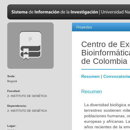
Proyectos
Centro de Ex
Bioinformátic
de Colombia
Resumen
|
Convocatoria
Sede:
Bogotá
Resumen
Facultad:
2- INSTITUTO DE GENÉTICA
La diversidad biológica 
Dependencia:
terrestres sostienen mi
2- INSTITUTO DE GENÉTICA
poblaciones humanas, ori
europeas y africanas. La
Lugar:
años recientes de la em