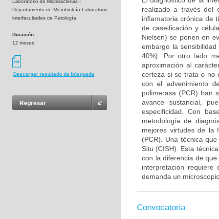
El diagnóstico de la inf
Laboratorio de Micobacterias -
realizado a través del 
Departamento de Microbioloía Laboratorio
inflamatoria crónica de
interfacultades de Patología
de caseificación y célu
Duración:
Nielsen) se ponen en evi
12 meses
embargo la sensibilidad 
40%). Por otro lado me
aproximación al carácte
certeza si se trata o no
Descargar resultado de búsqueda
con el advenimiento de
polimerasa (PCR) han si
avance sustancial, pu
Regresar
especificidad. Con bas
metodología de diagnós
mejores virtudes de la 
(PCR). Una técnica que 
Situ (CISH). Esta técnica
con la diferencia de qu
interpretación requiere
demanda un microscopio 
Convocatoria