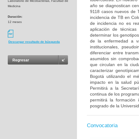
Laboratorio de Micobacterias, Facultad de
año se diagnostican cer
Medicina
9118 casos nuevos de TB
Duración:
incidencia de TB en Col
12 meses
de incidencia no es rea
aplicación de técnicas
determinar los genotipos
de la enfermedad a va
Descargar resultado de búsqueda
institucionales, pseudo
diferenciar entre trans
asumidos sin comprobac
Regresar
que circulan en la ciu
caracterizar genotípica
Bogotá utilizando el m
impacto en la salud púb
Permitirá a la Secreta
continua de los programa
permitirá la formación
posgrado de la Universi
Convocatoria