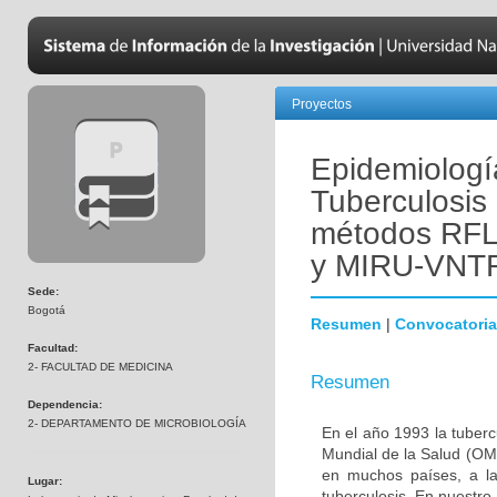
Proyectos
Epidemiologí
Tuberculosis 
métodos RF
y MIRU-VNTR
Sede:
Bogotá
Resumen
|
Convocatoria
Facultad:
2- FACULTAD DE MEDICINA
Resumen
Dependencia:
2- DEPARTAMENTO DE MICROBIOLOGÍA
En el año 1993 la tuber
Mundial de la Salud (OMS
en muchos países, a la
Lugar:
tuberculosis. En nuestro