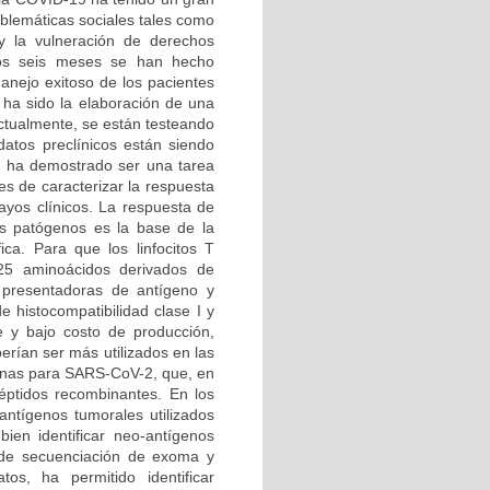
oblemáticas sociales tales como
y la vulneración de derechos
mos seis meses se han hecho
anejo exitoso de los pacientes
s ha sido la elaboración de una
ctualmente, se están testeando
atos preclínicos están siendo
s ha demostrado ser una tarea
es de caracterizar la respuesta
sayos clínicos. La respuesta de
os patógenos es la base de la
ca. Para que los linfocitos T
25 aminoácidos derivados de
 presentadoras de antígeno y
e histocompatibilidad clase I y
e y bajo costo de producción,
erían ser más utilizados en las
cunas para SARS-CoV-2, que, en
éptidos recombinantes. En los
ntígenos tumorales utilizados
ien identificar neo-antígenos
s de secuenciación de exoma y
os, ha permitido identificar