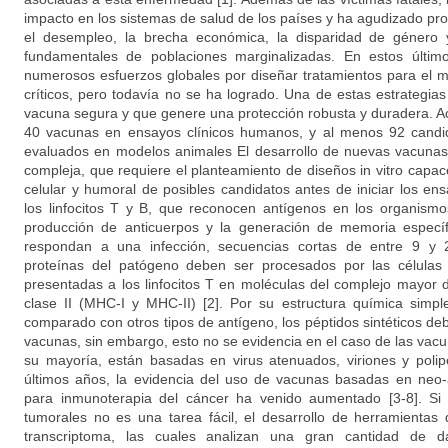
impacto en los sistemas de salud de los países y ha agudizado pr
el desempleo, la brecha económica, la disparidad de género 
fundamentales de poblaciones marginalizadas. En estos últi
numerosos esfuerzos globales por diseñar tratamientos para el m
críticos, pero todavía no se ha logrado. Una de estas estrategia
vacuna segura y que genere una protección robusta y duradera. A
40 vacunas en ensayos clínicos humanos, y al menos 92 candid
evaluados en modelos animales El desarrollo de nuevas vacuna
compleja, que requiere el planteamiento de diseños in vitro capac
celular y humoral de posibles candidatos antes de iniciar los en
los linfocitos T y B, que reconocen antígenos en los organism
producción de anticuerpos y la generación de memoria específi
respondan a una infección, secuencias cortas de entre 9 y 
proteínas del patógeno deben ser procesados por las células
presentadas a los linfocitos T en moléculas del complejo mayor d
clase II (MHC-I y MHC-II) [2]. Por su estructura química simpl
comparado con otros tipos de antígeno, los péptidos sintéticos deb
vacunas, sin embargo, esto no se evidencia en el caso de las va
su mayoría, están basadas en virus atenuados, viriones y polip
últimos años, la evidencia del uso de vacunas basadas en neo-a
para inmunoterapia del cáncer ha venido aumentado [3-8]. Si b
tumorales no es una tarea fácil, el desarrollo de herramienta
transcriptoma, las cuales analizan una gran cantidad de dat