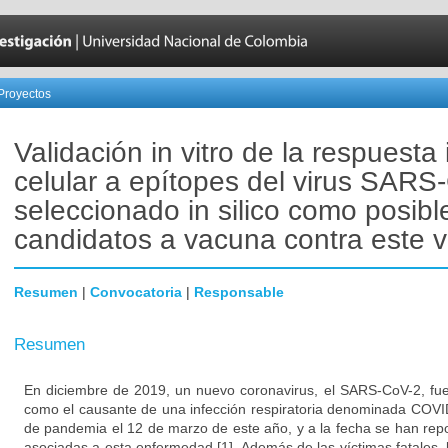
Proyectos
Validación in vitro de la respuest
celular a epítopes del virus SARS
seleccionado in silico como posibl
candidatos a vacuna contra este v
Resumen
|
Convocatoria
|
Responsable
Resumen
En diciembre de 2019, un nuevo coronavirus, el SARS-CoV-2, fue
como el causante de una infección respiratoria denominada COVI
de pandemia el 12 de marzo de este año, y a la fecha se han re
asociadas a esta enfermedad [1]. Además de las víctimas fatales,