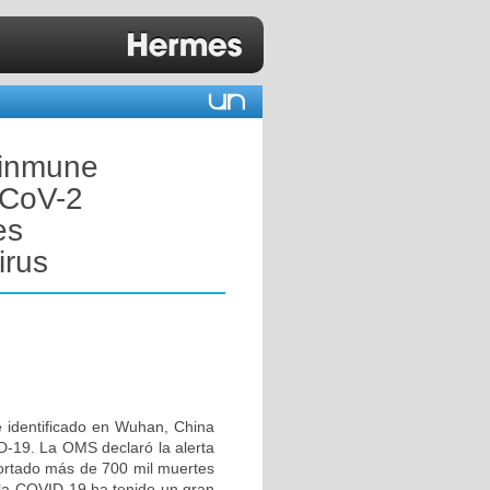
a inmune
-CoV-2
es
irus
 identificado en Wuhan, China
D-19. La OMS declaró la alerta
portado más de 700 mil muertes
 la COVID-19 ha tenido un gran