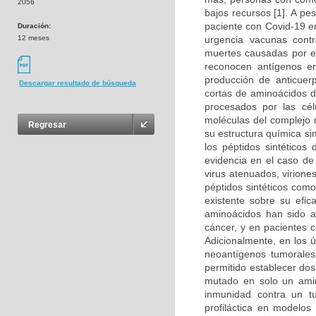
2056
bajos recursos [1]. A p
paciente con Covid-19 en
Duración:
12 meses
urgencia vacunas cont
muertes causadas por es
reconocen antígenos en
producción de anticuer
Descargar resultado de búsqueda
cortas de aminoácidos d
procesados por las cél
moléculas del complejo m
Regresar
su estructura química si
los péptidos sintéticos
evidencia en el caso d
virus atenuados, virion
péptidos sintéticos com
existente sobre su efic
aminoácidos han sido a
cáncer, y en pacientes c
Adicionalmente, en los 
neoantígenos tumorales 
permitido establecer do
mutado en solo un amino
inmunidad contra un t
profiláctica en modelos