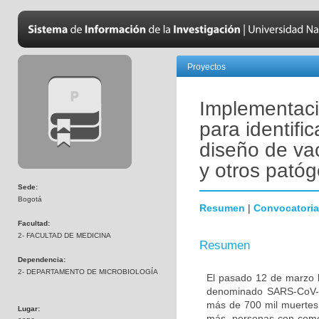
Proyectos
Implementació
para identific
diseño de va
y otros pató
Sede:
Bogotá
Resumen
|
Convocatoria
Facultad:
2- FACULTAD DE MEDICINA
Resumen
Dependencia:
2- DEPARTAMENTO DE MICROBIOLOGÍA
El pasado 12 de marzo l
denominado SARS-CoV-2
más de 700 mil muertes 
Lugar:
más, personas con comor