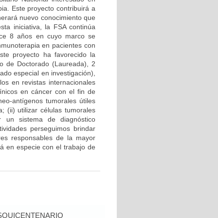
ia. Este proyecto contribuirá a
enerará nuevo conocimiento que
sta iniciativa, la FSA continúa
hace 8 años en cuyo marco se
inmunoterapia en pacientes con
ste proyecto ha favorecido la
uno de Doctorado (Laureada), 2
ado especial en investigación),
los en revistas internacionales
ínicos en cáncer con el fin de
neo-antígenos tumorales útiles
ii) utilizar células tumorales
r un sistema de diagnóstico
tividades perseguimos brindar
ores responsables de la mayor
á en especie con el trabajo de
SQUICENTENARIO