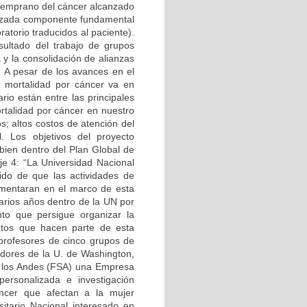
 temprano del cáncer alcanzado
lizada componente fundamental
ratorio traducidos al paciente).
sultado del trabajo de grupos
 y la consolidación de alianzas
. A pesar de los avances en el
a mortalidad por cáncer va en
io están entre las principales
rtalidad por cáncer en nuestro
s; altos costos de atención del
l. Los objetivos del proyecto
en dentro del Plan Global de
je 4: “La Universidad Nacional
ido de que las actividades de
ementaran en el marco de esta
arios años dentro de la UN por
to que persigue organizar la
yectos que hacen parte de esta
o profesores de cinco grupos de
adores de la U. de Washington,
e los Andes (FSA) una Empresa
ersonalizada e investigación
áncer que afectan a la mujer
sitario Nacional interesado en