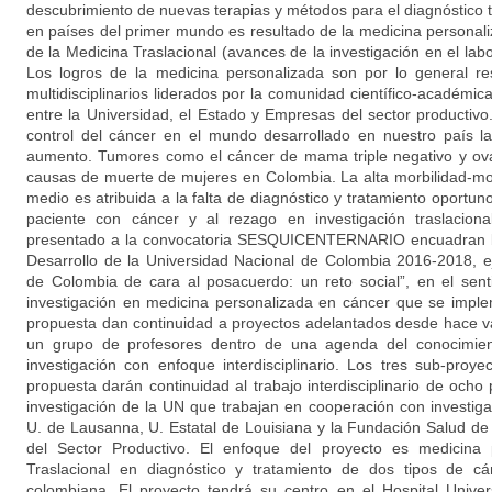
descubrimiento de nuevas terapias y métodos para el diagnóstico
en países del primer mundo es resultado de la medicina persona
de la Medicina Traslacional (avances de la investigación en el labo
Los logros de la medicina personalizada son por lo general re
multidisciplinarios liderados por la comunidad científico-académica
entre la Universidad, el Estado y Empresas del sector productivo
control del cáncer en el mundo desarrollado en nuestro país l
aumento. Tumores como el cáncer de mama triple negativo y ovar
causas de muerte de mujeres en Colombia. La alta morbilidad-mo
medio es atribuida a la falta de diagnóstico y tratamiento oportuno
paciente con cáncer y al rezago en investigación traslaciona
presentado a la convocatoria SESQUICENTERNARIO encuadran bi
Desarrollo de la Universidad Nacional de Colombia 2016-2018, e
de Colombia de cara al posacuerdo: un reto social”, en el sent
investigación en medicina personalizada en cáncer que se impl
propuesta dan continuidad a proyectos adelantados desde hace v
un grupo de profesores dentro de una agenda del conocimien
investigación con enfoque interdisciplinario. Los tres sub-pro
propuesta darán continuidad al trabajo interdisciplinario de och
investigación de la UN que trabajan en cooperación con investig
U. de Lausanna, U. Estatal de Louisiana y la Fundación Salud d
del Sector Productivo. El enfoque del proyecto es medicina p
Traslacional en diagnóstico y tratamiento de dos tipos de c
colombiana. El proyecto tendrá su centro en el Hospital Univer