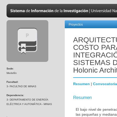
Proyectos
ARQUITECT
COSTO PARA
INTEGRACI
SISTEMAS D
Holonic Archi
Sede:
Medellín
Facultad:
Resumen
|
Convocatoria
3- FACULTAD DE MINAS
Dependencia:
Resumen
3- DEPARTAMENTO DE ENERGÍA
ELÉCTRICA Y AUTOMÁTICA - MINAS
El bajo nivel de penetra
las pequeñas y medianas