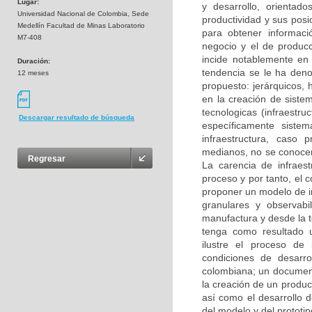
Lugar:
y desarrollo, orientad
Universidad Nacional de Colombia, Sede
productividad y sus posi
Medellín Facultad de Minas Laboratorio
para obtener informaci
M7-408
negocio y el de producc
incide notablemente en 
Duración:
tendencia se le ha deno
12 meses
propuesto: jerárquicos,
en la creación de siste
tecnologicas (infraestru
Descargar resultado de búsqueda
específicamente sist
infraestructura, caso
medianos, no se conocen
Regresar
La carencia de infraest
proceso y por tanto, el 
proponer un modelo de i
granulares y observabi
manufactura y desde la t
tenga como resultado 
ilustre el proceso de
condiciones de desarro
colombiana; un documento
la creación de un produc
así como el desarrollo 
del modelo y del prototip