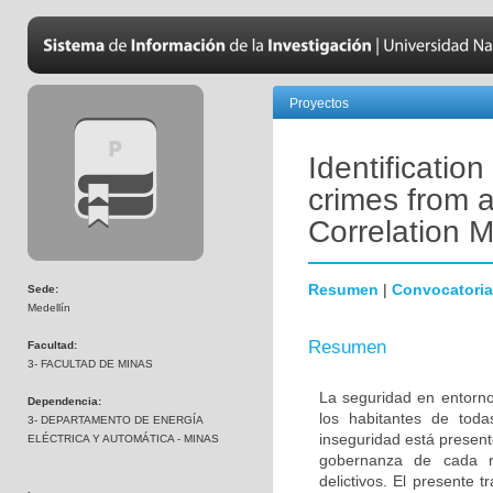
Proyectos
Identificatio
crimes from 
Correlation 
Resumen
|
Convocatoria
Sede:
Medellín
Resumen
Facultad:
3- FACULTAD DE MINAS
La seguridad en entorn
Dependencia:
los habitantes de toda
3- DEPARTAMENTO DE ENERGÍA
inseguridad está presen
ELÉCTRICA Y AUTOMÁTICA - MINAS
gobernanza de cada r
delictivos. El presente 