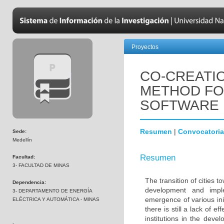
Proyectos
CO-CREATIO
METHOD FO
SOFTWARE
Resumen
|
Convocatoria
Sede:
Medellín
Resumen
Facultad:
3- FACULTAD DE MINAS
The transition of cities 
Dependencia:
development and imple
3- DEPARTAMENTO DE ENERGÍA
emergence of various ini
ELÉCTRICA Y AUTOMÁTICA - MINAS
there is still a lack of 
institutions in the dev