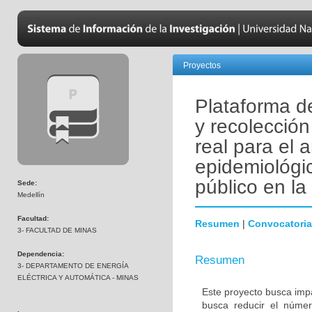
Proyectos
Plataforma d
y recolecció
real para el 
epidemiológi
público en l
Sede:
Medellín
Facultad:
Resumen
|
Convocatoria
3- FACULTAD DE MINAS
Dependencia:
Resumen
3- DEPARTAMENTO DE ENERGÍA
ELÉCTRICA Y AUTOMÁTICA - MINAS
Este proyecto busca imp
busca reducir el núme