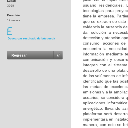
Lugar:
usuario residenciales.
3068
tecnologías para proyec
Duración:
tiene la empresa. Parti
12 meses
que se extraen de este 
evidencia la ausencia d
dar solución a necesid
detección y atención opo
Descargar resultado de búsqueda
consumo, acciones de d
encuentra la necesidad
información mediante t
Regresar
comunicación y desarro
integren con el sistem
desarrollo de una plataf
de los volúmenes de in
identificado que las pos
las metas de excelenci
emisiones y a la ampliac
usuarios, se considera 
aplicaciones informátic
energético, llevando a
plataforma será desarr
implementará en instala
manera, con esto se bri