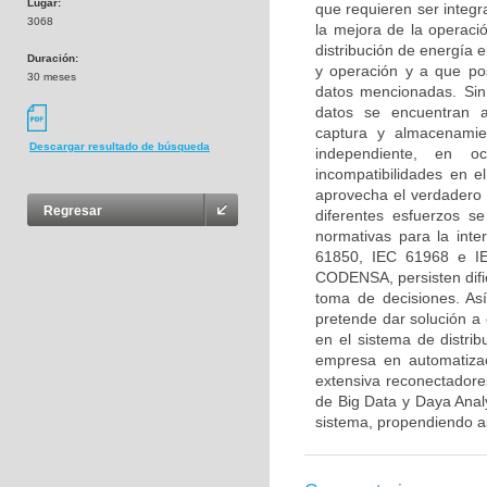
Lugar:
que requieren ser integ
3068
la mejora de la operaci
distribución de energía e
Duración:
y operación y a que po
30 meses
datos mencionadas. Sin
datos se encuentran a
captura y almacenami
Descargar resultado de búsqueda
independiente, en oc
incompatibilidades en 
aprovecha el verdadero 
Regresar
diferentes esfuerzos s
normativas para la int
61850, IEC 61968 e IE
CODENSA, persisten dific
toma de decisiones. As
pretende dar solución a 
en el sistema de distr
empresa en automatiza
extensiva reconectadore
de Big Data y Daya Analy
sistema, propendiendo as