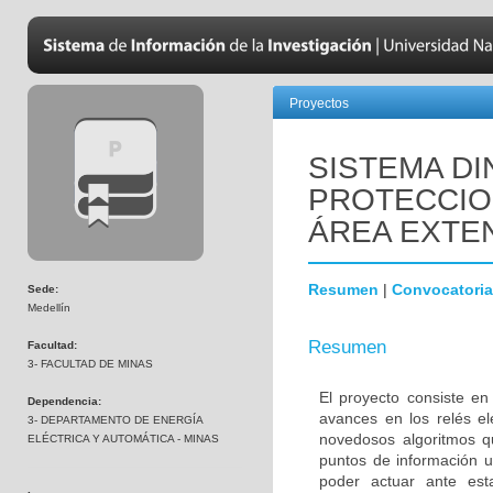
Proyectos
SISTEMA DI
PROTECCIO
ÁREA EXTE
Resumen
|
Convocatoria
Sede:
Medellín
Resumen
Facultad:
3- FACULTAD DE MINAS
El proyecto consiste e
Dependencia:
avances en los relés el
3- DEPARTAMENTO DE ENERGÍA
novedosos algoritmos q
ELÉCTRICA Y AUTOMÁTICA - MINAS
puntos de información u
poder actuar ante esta