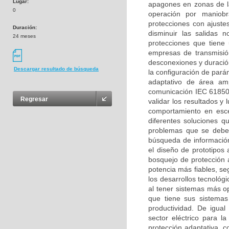
Lugar:
apagones en zonas de la
0
operación por maniob
protecciones con ajuste
Duración:
disminuir las salidas 
24 meses
protecciones que tiene 
empresas de transmisión
desconexiones y duració
Descargar resultado de búsqueda
la configuración de par
adaptativo de área ampl
comunicación IEC 61850 
Regresar
validar los resultados 
comportamiento en escen
diferentes soluciones q
problemas que se debe
búsqueda de informació
el diseño de prototipos
bosquejo de protección 
potencia más fiables, se
los desarrollos tecnológ
al tener sistemas más o
que tiene sus sistemas
productividad. De igual
sector eléctrico para 
protección adaptativa, c