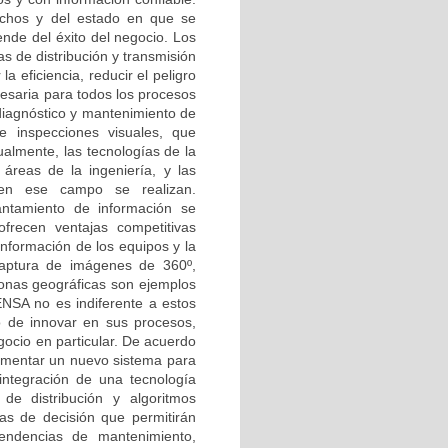
uchos y del estado en que se
ende del éxito del negocio. Los
s de distribución y transmisión
 eficiencia, reducir el peligro
cesaria para todos los procesos
diagnóstico y mantenimiento de
e inspecciones visuales, que
almente, las tecnologías de la
áreas de la ingeniería, y las
en ese campo se realizan.
antamiento de información se
ofrecen ventajas competitivas
información de los equipos y la
 captura de imágenes de 360º,
onas geográficas son ejemplos
NSA no es indiferente a estos
 de innovar en sus procesos,
gocio en particular. De acuerdo
lementar un nuevo sistema para
 integración de una tecnología
e distribución y algoritmos
as de decisión que permitirán
endencias de mantenimiento,