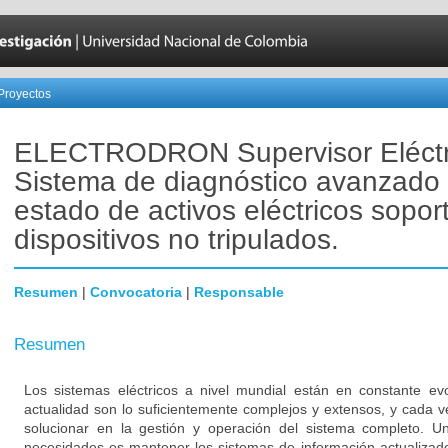
Proyectos
ELECTRODRON Supervisor Eléctr
Sistema de diagnóstico avanzado 
estado de activos eléctricos sopor
dispositivos no tripulados.
Resumen
|
Convocatoria
|
Responsable
Resumen
Los sistemas eléctricos a nivel mundial están en constante ev
actualidad son lo suficientemente complejos y extensos, y cada 
solucionar en la gestión y operación del sistema completo. U
necesidades es mantener los sistemas de información actualizado