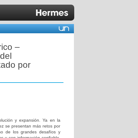
ico –
del
tado por
olución y expansión. Ya en la
vez se presentan más retos por
no de los grandes desafíos y
s y con información confiable.