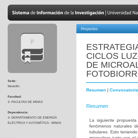
Proyectos
ESTRATEGIA
CICLOS LUZ
DE MICROA
FOTOBIORR
Sede:
Medellín
Resumen
|
Convocatoria
Facultad:
3- FACULTAD DE MINAS
Resumen
Dependencia:
3- DEPARTAMENTO DE ENERGÍA
La siguiente propuesta
ELÉCTRICA Y AUTOMÁTICA - MINAS
fenómenos naturales de
tubulares. Esto teniendo
microalgas junto con el 