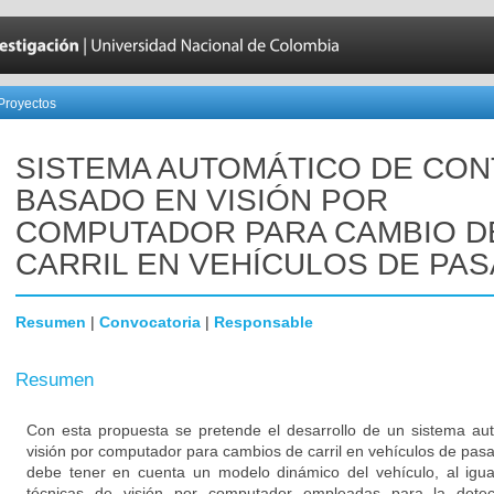
Proyectos
SISTEMA AUTOMÁTICO DE CO
BASADO EN VISIÓN POR
COMPUTADOR PARA CAMBIO D
CARRIL EN VEHÍCULOS DE PA
Resumen
|
Convocatoria
|
Responsable
Resumen
Con esta propuesta se pretende el desarrollo de un sistema au
visión por computador para cambios de carril en vehículos de pasa
debe tener en cuenta un modelo dinámico del vehículo, al igual
técnicas de visión por computador empleadas para la detecc