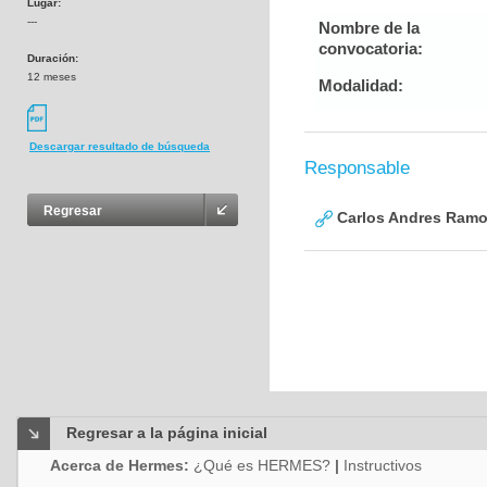
Lugar:
---
Nombre de la
convocatoria:
Duración:
12 meses
Modalidad:
Descargar resultado de búsqueda
Responsable
Regresar
Carlos Andres Ramo
Regresar a la página inicial
Acerca de Hermes:
¿Qué es HERMES?
|
Instructivos