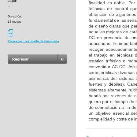
Lugar:
finalidad es doble. Por
---
técnicas de control qu
obtención de algoritmos
Duración:
fundamental de las señal
12 meses
de diseño claras que perm
aquellas mejoras de car
DC en presencia de una
Descargar resultado de búsqueda
adecuadas. Es important
recogen adecuadamente e
el trabajo en técnicas 
Regresar
estático trifásico o m
convertidor AC-DC. Asim
características diversas
asimetrías del sistema 
fuertes y débiles). Ca
sistemas altamente ruid
banda por razones de c
quiera por el tiempo de 
de conmutación a fin de
un objetivo esencial de
complejidad y coste de i