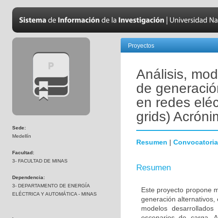
Proyectos
Análisis, mo
de generación
en redes eléc
grids) Acró
Sede:
Medellín
Resumen
|
Convocatoria
Facultad:
3- FACULTAD DE MINAS
Resumen
Dependencia:
3- DEPARTAMENTO DE ENERGÍA
Este proyecto propone mo
ELÉCTRICA Y AUTOMÁTICA - MINAS
generación alternativos, 
modelos desarrollados
escenarios de carga. A