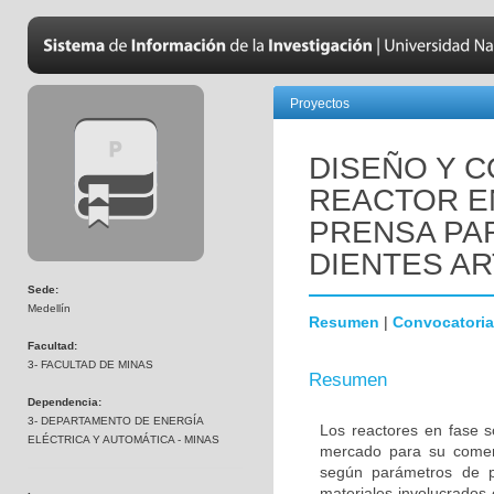
Proyectos
DISEÑO Y 
REACTOR EN
PRENSA PA
DIENTES AR
Sede:
Medellín
Resumen
|
Convocatoria
Facultad:
3- FACULTAD DE MINAS
Resumen
Dependencia:
3- DEPARTAMENTO DE ENERGÍA
Los reactores en fase só
ELÉCTRICA Y AUTOMÁTICA - MINAS
mercado para su comerci
según parámetros de pr
materiales involucrados 