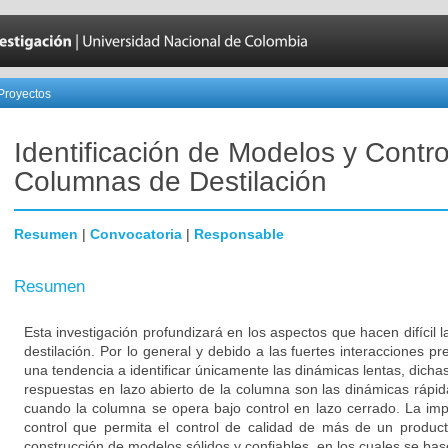
Proyectos
Identificación de Modelos y Contro
Columnas de Destilación
Resumen
|
Convocatoria
|
Responsable
Resumen
Esta investigación profundizará en los aspectos que hacen difícil l
destilación. Por lo general y debido a las fuertes interacciones p
una tendencia a identificar únicamente las dinámicas lentas, dicha
respuestas en lazo abierto de la columna son las dinámicas rápi
cuando la columna se opera bajo control en lazo cerrado. La im
control que permita el control de calidad de más de un produ
construcción de modelos sólidos y confiables, en los cuales se base