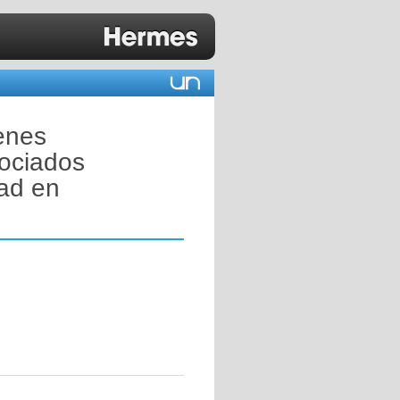
enes
ociados
dad en