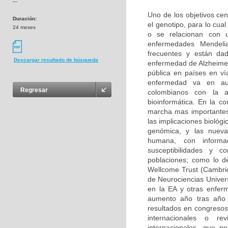
---
Uno de los objetivos cen
Duración:
el genotipo, para lo cu
24 meses
o se relacionan con u
enfermedades Mendeli
frecuentes y están da
Descargar resultado de búsqueda
enfermedad de Alzheimer
pública en países en ví
enfermedad va en aum
Regresar
colombianos con la 
bioinformática. En la c
marcha mas importantes
las implicaciones biológ
genómica, y las nuevas
humana, con informa
susceptibilidades y 
poblaciones; como lo d
Wellcome Trust (Cambri
de Neurociencias Univer
en la EA y otras enfer
aumento año tras año 
resultados en congresos 
internacionales o rev
internacionales, que p