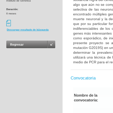
Instituto de Genética
algo que aún no se com
selectiva de las neuron
Duración:
6 meses
encontrado múltiples gen
muerte neuronal y la d
que por su particular f
indiferenciables de lo
Descargar resultado de búsqueda
genes más interesantes 
como esporádico, de ini
presente proyecto se 
Regresar
mutación G2019S) en un
determinar la prevalenc
utilizará una técnica de
medio de PCR para el rec
Convocatoria
Nombre de la
convocatoria: