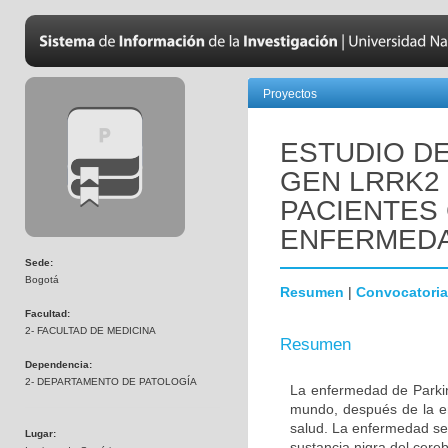
Proyectos
ESTUDIO DE
GEN LRRK2
PACIENTES
ENFERMEDA
Sede:
Bogotá
Resumen
|
Convocatoria
Facultad:
2- FACULTAD DE MEDICINA
Resumen
Dependencia:
2- DEPARTAMENTO DE PATOLOGÍA
La enfermedad de Parki
mundo, después de la e
salud. La enfermedad se
Lugar:
sustancia nigra del cere