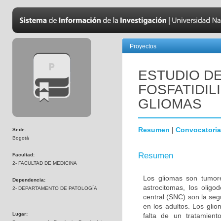
Proyectos
ESTUDIO DE
FOSFATIDIL
GLIOMAS
Resumen
|
Convocatoria
Sede:
Bogotá
Resumen
Facultad:
2- FACULTAD DE MEDICINA
Los gliomas son tumore
Dependencia:
astrocitomas, los olig
2- DEPARTAMENTO DE PATOLOGÍA
central (SNC) son la s
en los adultos. Los gli
Lugar:
falta de un tratamien