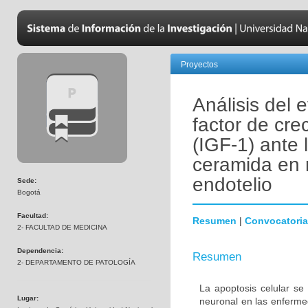
Proyectos
Análisis del 
factor de crec
(IGF-1) ante 
ceramida en 
endotelio
Sede:
Bogotá
Facultad:
Resumen
|
Convocatoria
2- FACULTAD DE MEDICINA
Dependencia:
Resumen
2- DEPARTAMENTO DE PATOLOGÍA
La apoptosis celular se
Lugar:
neuronal en las enferm