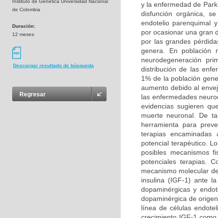
Instituto de Genética Universidad Nacional
y la enfermedad de Park
de Colombia
disfunción orgánica, s
endotelio parenquimal 
Duración:
por ocasionar una gran 
12 meses
por las grandes pérdida
genera. En población 
neurodegeneración prim
Descargar resultado de búsqueda
distribución de las en
1% de la población gene
aumento debido al enveje
Regresar
las enfermedades neurod
evidencias sugieren qu
muerte neuronal. De ta
herramienta para preven
terapias encaminadas a
potencial terapéutico. L
posibles mecanismos fi
potenciales terapias. 
mecanismo molecular del 
insulina (IGF-1) ante 
dopaminérgicas y endote
dopaminérgica de origen 
línea de células endotel
crecimiento IGF-1 como a