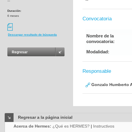
--
---
Duración:
6 meses
Convocatoria
Descargar resultado de búsqueda
Nombre de la
convocatoria:
Modalidad:
Regresar
Responsable
Gonzalo Humberto A
Regresar a la página inicial
Acerca de Hermes:
¿Qué es HERMES?
|
Instructivos