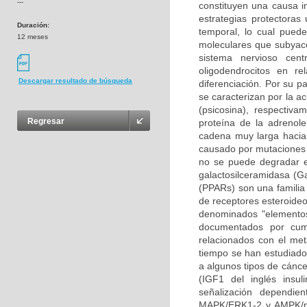
---
constituyen una causa i
estrategias protectoras
Duración:
temporal, lo cual pued
12 meses
moleculares que subyace
sistema nervioso cen
oligodendrocitos en re
Descargar resultado de búsqueda
diferenciación. Por su p
se caracterizan por la a
(psicosina), respectiv
Regresar
proteína de la adrenole
cadena muy larga hacia 
causado por mutaciones 
no se puede degradar en
galactosilceramidasa (Ga
(PPARs) son una familia 
de receptores esteroideo
denominados "elementos
documentados por cump
relacionados con el met
tiempo se han estudiado 
a algunos tipos de cáncer
(IGF1 del inglés insul
señalización dependie
MAPK/ERK1-2 y AMPK/mT