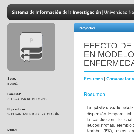
Proyectos
EFECTO DE 
EN MODELOS
ENFERMEDA
Resumen
|
Convocatoria
Sede:
Bogotá
Resumen
Facultad:
2- FACULTAD DE MEDICINA
La pérdida de la mielin
Dependencia:
dispersión temporal, inh
2- DEPARTAMENTO DE PATOLOGÍA
la conducción, lo cua
leucodistrofias, ejemplo
Lugar:
Krabbe (EK), estas en