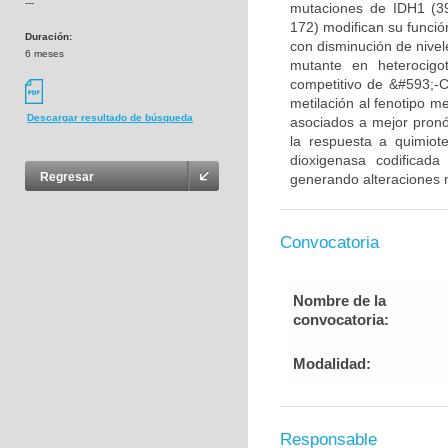
---
mutaciones de IDH1 (3
172) modifican su funció
Duración:
con disminución de nivel
6 meses
mutante en heterocigo
competitivo de &#593;-CG
metilación al fenotipo m
Descargar resultado de búsqueda
asociados a mejor pronós
la respuesta a quimiot
dioxigenasa codificada
Regresar
generando alteraciones m
Convocatoria
Nombre de la
convocatoria:
Modalidad:
Responsable