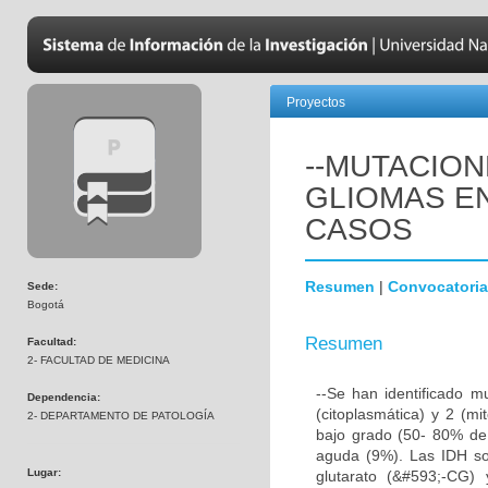
Proyectos
--MUTACION
GLIOMAS EN
CASOS
Resumen
|
Convocatoria
Sede:
Bogotá
Resumen
Facultad:
2- FACULTAD DE MEDICINA
--Se han identificado m
Dependencia:
(citoplasmática) y 2 (mi
2- DEPARTAMENTO DE PATOLOGÍA
bajo grado (50- 80% de 
aguda (9%). Las IDH so
Lugar:
glutarato (&#593;-CG