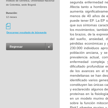
Instituto de Genética, Universidad Nacional
segunda enfermedad ne
de Colombia, sede Bogotá
Afecta tanto a hombres
aumenta significativam
Duración:
menos de 40 años de e
12 meses
puede tener EP. La EP s
que sus síntomas caracte
los movimientos; también
Descargar resultado de búsqueda
los brazos, de la expresi
del sueño, ansiedad, d
pérdidas económicas y g
Regresar
230.000 individuos apr
población anciana, y s
prevalencia actual, c
enfermedad compleja y
dificultado profundizar
de los avances en el t
mendelianas se han desc
identificado varios gen
constituyen las únicas c
y esclarecido algunos de
proteínas en la fisiolog
en un modelo murino de
sobre la función mitoco
Pink1 silvestre murino y