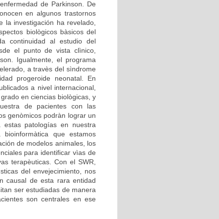
 enfermedad de Parkinson. De
econocen en algunos trastornos
 la investigación ha revelado,
pectos biològicos bàsicos del
a continuidad al estudio del
de el punto de vista clìnico,
son. Igualmente, el programa
lerado, a travès del sìndrome
dad progeroide neonatal. En
blicados a nivel internacional,
grado en ciencias biològicas, y
estra de pacientes con las
ios genòmicos podràn lograr un
a estas patologías en nuestra
a bioinformàtica que estamos
zación de modelos animales, los
iales para identificar vìas de
ivas terapèuticas. Con el SWR,
sticas del envejecimiento, nos
n causal de esta rara entidad
itan ser estudiadas de manera
cientes son centrales en ese