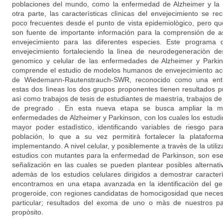
poblaciones del mundo, como la enfermedad de Alzheimer y la
otra parte, las caracterìsticas clìnicas del envejecimiento se r
poco frecuentes desde el punto de vista epidemiològico, pero que
son fuente de importante información para la comprensión de as
envejecimiento para las diferentes especies. Este programa d
envejecimiento fortaleciendo la lìnea de neurodegeneraciòn des
genomico y celular de las enfermedades de Alzheimer y Parkin
comprende el estudio de modelos humanos de envejecimiento ace
de Wiedemann-Rautenstrauch-SWR, reconocido como una enti
estas dos lìneas los dos grupos proponentes tienen resultados pu
asì como trabajos de tesis de estudiantes de maestrìa, trabajos de 
de pregrado . En esta nueva etapa se busca ampliar la mu
enfermedades de Alzheimer y Parkinson, con los cuales los estud
mayor poder estadìstico, identificando variables de riesgo par
población, lo que a su vez permitirà fortalecer la plataform
implementando. A nivel celular, y posiblemente a travès de la utili
estudios con mutantes para la enfermedad de Parkinson, son esenc
señalización en las cuales se pueden plantear posibles alternat
ademàs de los estudios celulares dirigidos a demostrar caracterì
encontramos en una etapa avanzada en la identificaciòn del ge
progeroide, con regiones candidatas de homocigosidad que neces
particular; resultados del exoma de uno o màs de nuestros pa
propòsito.