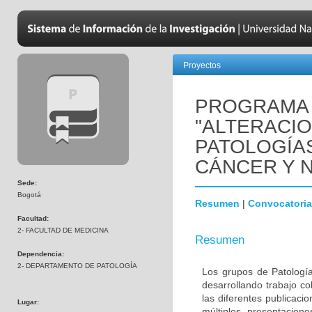
Proyectos
PROGRAMA 
"ALTERACI
PATOLOGÍA
CÁNCER Y 
Sede:
Bogotá
Resumen
|
Convocatoria
Facultad:
2- FACULTAD DE MEDICINA
Resumen
Dependencia:
2- DEPARTAMENTO DE PATOLOGÍA
Los grupos de Patología
desarrollando trabajo c
las diferentes publicaci
Lugar:
múltiples presentacion