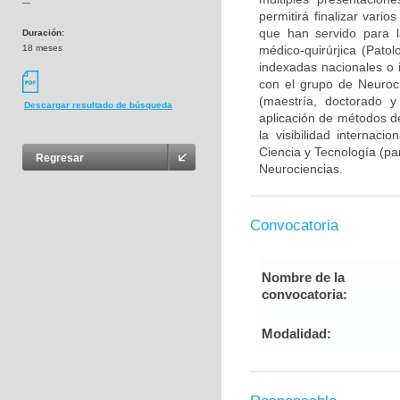
---
permitirá finalizar var
que han servido para l
Duración:
18 meses
médico-quirúrjica (Pato
indexadas nacionales o i
con el grupo de Neuroc
(maestría, doctorado y
Descargar resultado de búsqueda
aplicación de métodos de
la visibilidad internaci
Ciencia y Tecnología (pa
Regresar
Neurociencias.
Convocatoria
Nombre de la
convocatoria:
Modalidad: