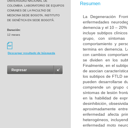
UNIVERSIDAD NACIONAL DE
Resumen
COLOMBIA. LABORATORIO DE EQUIPOS
COMUNES DE LA FACULTAD DE
MEDICINA SEDE BOGOTA, INSTITUTO
La Degeneración Fron
DE GENÉTICA EN SEDE BOGOTÀ.
enfermedades neurodeg
demencia y el 10 – 20% 
Duración:
incluye subtipos clínic
12 meses
grupo, con síntomas 
comportamiento y perso
termina en demencia. L
Descargar resultado de búsqueda
con cambios comportame
se dividen en los sub
Finalmente, en el subt
Regresar
de asocian característi
los subtipos de FTLD s
pueden desarrollarse d
comprende un grupo de
síntomas de lesión fron
en la habilidad de exp
desinhibición, obsesivid
aproximadamente entr
enfermedad afecta pri
heterogéneos, incluyend
enfermedad moto neurona