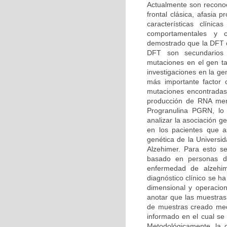
Actualmente son reconoc
frontal clásica, afasia
características clíni
comportamentales y co
demostrado que la DFT o
DFT son secundarios
mutaciones en el gen t
investigaciones en la g
más importante factor
mutaciones encontradas
producción de RNA mens
Progranulina PGRN, lo 
analizar la asociación 
en los pacientes que as
genética de la Univers
Alzehimer. Para esto se
basado en personas dia
enfermedad de alzehi
diagnóstico clínico se h
dimensional y operacion
anotar que las muestras
de muestras creado medi
informado en el cual se 
Metodológicamente, la d