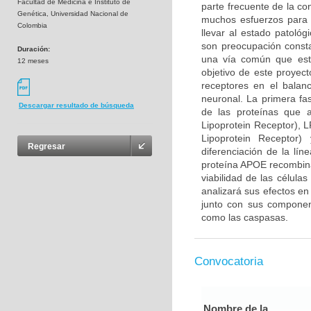
Facultad de Medicina e Instituto de
parte frecuente de la co
Genética, Universidad Nacional de
muchos esfuerzos para 
Colombia
llevar al estado patológ
son preocupación consta
Duración:
una vía común que esta
12 meses
objetivo de este proyec
receptores en el balan
neuronal. La primera fa
Descargar resultado de búsqueda
de las proteínas que 
Lipoprotein Receptor), 
Lipoprotein Receptor
Regresar
diferenciación de la lín
proteína APOE recombina
viabilidad de las célula
analizará sus efectos en
junto con sus component
como las caspasas.
Convocatoria
Nombre de la