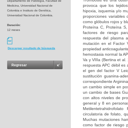
Trombosis es una obstru
Departamento de Patología, Facultad de
provoca que los tejidos
Medicina, Universidad Nacional de
hipoxia, isquemia y/o m
Colombia e Instituto de Genética,
Universidad Nacional de Colombia.
proporciones variables
como glóbulos rojos y bl
Duración:
Proteína C, Proteína S
12 meses
factores de riesgo par
respuesta del plasma a
mutación en el Factor 
propiedad anticoagulante
Descargar resultado de búsqueda
hemostasia normal la APC
Va y VIIIa (Bertina et al
respuesta APC débil es 
Regresar
el gen del factor V Le
sustitución guanina-ad
correspondiente Arginina
un cambio simple en pos
un cambio de bases Guan
con altos niveles de pr
general y 8 en persona
Metilentetrahidrofolat
circulatoria de folato,
Muchas mutaciones han 
como factor de riesgo p