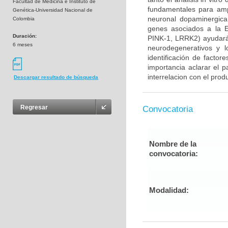
Facultad de Medicina e Instituto de
fundamentales para ampl
Genética-Universidad Nacional de
neuronal dopaminergica 
Colombia
genes asociados a la E
Duración:
PINK-1, LRRK2) ayudará
6 meses
neurodegenerativos y l
identificación de factor
importancia aclarar el p
interrelacion con el prod
Descargar resultado de búsqueda
Regresar
Convocatoria
Nombre de la
convocatoria:
Modalidad: