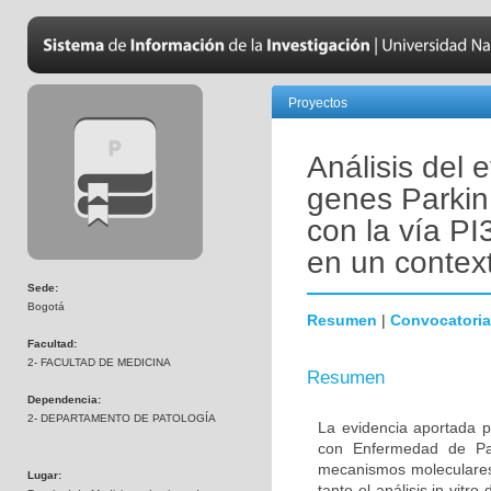
Proyectos
Análisis del 
genes Parkin
con la vía PI
en un contex
Sede:
Bogotá
Resumen
|
Convocatoria
Facultad:
2- FACULTAD DE MEDICINA
Resumen
Dependencia:
2- DEPARTAMENTO DE PATOLOGÍA
La evidencia aportada p
con Enfermedad de Par
mecanismos moleculares 
Lugar:
tanto el análisis in vitr