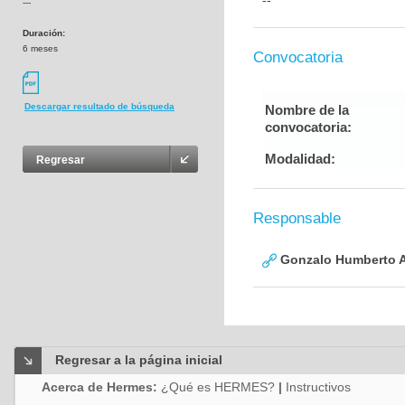
--
---
Duración:
6 meses
Convocatoria
Descargar resultado de búsqueda
Nombre de la
convocatoria:
Modalidad:
Regresar
Responsable
Gonzalo Humberto A
Regresar a la página inicial
Acerca de Hermes:
¿Qué es HERMES?
|
Instructivos