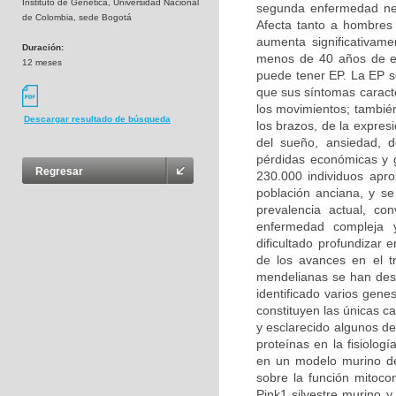
Instituto de Genética, Universidad Nacional
segunda enfermedad ne
de Colombia, sede Bogotá
Afecta tanto a hombres
aumenta significativam
Duración:
menos de 40 años de e
12 meses
puede tener EP. La EP s
que sus síntomas caracte
los movimientos; también
Descargar resultado de búsqueda
los brazos, de la expresi
del sueño, ansiedad, d
pérdidas económicas y g
Regresar
230.000 individuos apr
población anciana, y s
prevalencia actual, c
enfermedad compleja y
dificultado profundizar
de los avances en el t
mendelianas se han desc
identificado varios gen
constituyen las únicas c
y esclarecido algunos de
proteínas en la fisiolog
en un modelo murino de
sobre la función mitoco
Pink1 silvestre murino y