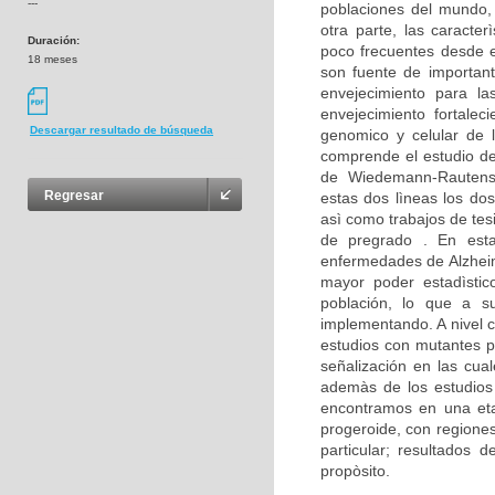
---
poblaciones del mundo,
otra parte, las caracte
Duración:
poco frecuentes desde e
18 meses
son fuente de important
envejecimiento para la
envejecimiento fortalec
Descargar resultado de búsqueda
genomico y celular de 
comprende el estudio d
de Wiedemann-Rautenst
Regresar
estas dos lìneas los dos
asì como trabajos de tes
de pregrado . En est
enfermedades de Alzheim
mayor poder estadìstico
población, lo que a su
implementando. A nivel c
estudios con mutantes p
señalización en las cua
ademàs de los estudios 
encontramos en una eta
progeroide, con regione
particular; resultados
propòsito.