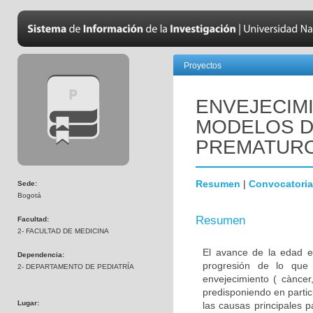
Proyectos
ENVEJECIM
MODELOS D
PREMATUR
Resumen
|
Convocatoria
Sede:
Bogotá
Resumen
Facultad:
2- FACULTAD DE MEDICINA
El avance de la edad e
Dependencia:
progresión de lo que
2- DEPARTAMENTO DE PEDIATRÍA
envejecimiento ( càncer,
predisponiendo en parti
Lugar:
las causas principales 