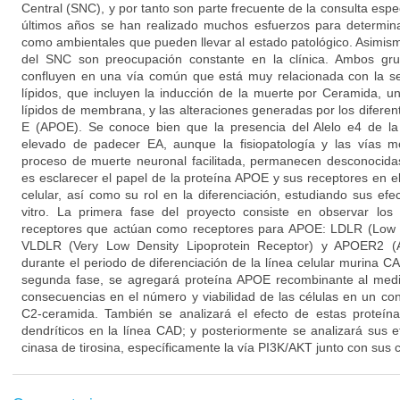
Central (SNC), y por tanto son parte frecuente de la consulta espe
últimos años se han realizado muchos esfuerzos para determinar
como ambientales que pueden llevar al estado patológico. Asimismo
del SNC son preocupación constante en la clínica. Ambos gru
confluyen en una vía común que está muy relacionada con la se
lípidos, que incluyen la inducción de la muerte por Ceramida, 
lípidos de membrana, y las alteraciones generadas por los diferent
E (APOE). Se conoce bien que la presencia del Alelo e4 de 
elevado de padecer EA, aunque la fisiopatología y las vías m
proceso de muerte neuronal facilitada, permanecen desconocidas
es esclarecer el papel de la proteína APOE y sus receptores en e
celular, así como su rol en la diferenciación, estudiando sus ef
vitro. La primera fase del proyecto consiste en observar los
receptores que actúan como receptores para APOE: LDLR (Low D
VLDLR (Very Low Density Lipoprotein Receptor) y APOER2 (Ap
durante el periodo de diferenciación de la línea celular murina CAD
segunda fase, se agregará proteína APOE recombinante al medio
consecuencias en el número y viabilidad de las células en un con
C2-ceramida. También se analizará el efecto de estas proteín
dendríticos en la línea CAD; y posteriormente se analizará sus e
cinasa de tirosina, específicamente la vía PI3K/AKT junto con sus