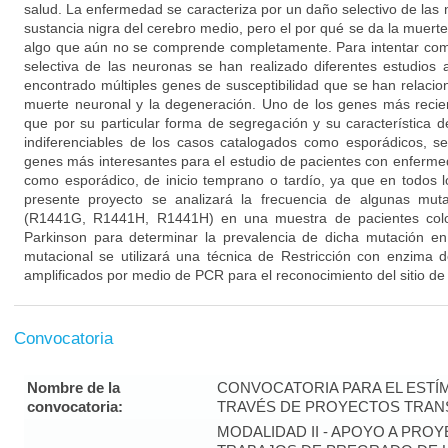
salud. La enfermedad se caracteriza por un daño selectivo de las
sustancia nigra del cerebro medio, pero el por qué se da la muert
algo que aún no se comprende completamente. Para intentar co
selectiva de las neuronas se han realizado diferentes estudios
encontrado múltiples genes de susceptibilidad que se han relacion
muerte neuronal y la degeneración. Uno de los genes más reci
que por su particular forma de segregación y su característica 
indiferenciables de los casos catalogados como esporádicos, s
genes más interesantes para el estudio de pacientes con enfermed
como esporádico, de inicio temprano o tardío, ya que en todos l
presente proyecto se analizará la frecuencia de algunas mu
(R1441G, R1441H, R1441H) en una muestra de pacientes col
Parkinson para determinar la prevalencia de dicha mutación en 
mutacional se utilizará una técnica de Restricción con enzima 
amplificados por medio de PCR para el reconocimiento del sitio de
Convocatoria
Nombre de la
CONVOCATORIA PARA EL ESTÍM
convocatoria:
TRAVÉS DE PROYECTOS TRANS
MODALIDAD II - APOYO A PR