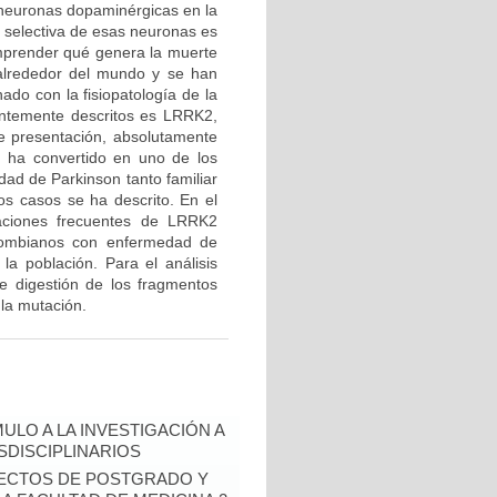
 neuronas dopaminérgicas en la
e selectiva de esas neuronas es
mprender qué genera la muerte
 alrededor del mundo y se han
ado con la fisiopatología de la
entemente descritos es LRRK2,
de presentación, absolutamente
e ha convertido en uno de los
ad de Parkinson tanto familiar
os casos se ha descrito. En el
taciones frecuentes de LRRK2
ombianos con enfermedad de
la población. Para el análisis
de digestión de los fragmentos
 la mutación.
ULO A LA INVESTIGACIÓN A
DISCIPLINARIOS
OYECTOS DE POSTGRADO Y